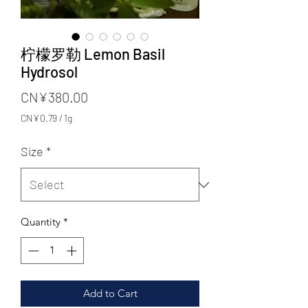
柠檬罗勒 Lemon Basil
Hydrosol
Price
CN¥380.00
CN¥0.79
/
1g
CN¥0.79
per
Size
*
1
Gram
Quantity
*
Add to Cart