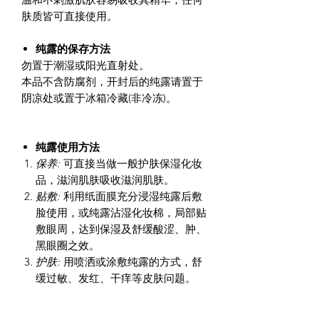
肤质皆可直接使用。
纯露的保存方法
勿置于潮湿或阳光直射处。
本品不含防腐剂，开封后的纯露请置于
阴凉处或置于冰箱冷藏(非冷冻)。
纯露使用方法
保养:
可直接当做一般护肤保湿化妆
品，滋润肌肤吸收滋润肌肤。
贴敷:
利用纸面膜充分浸湿纯露后敷
脸使用，或纯露沾湿化妆棉，局部贴
敷眼周，达到保湿及舒缓酸涩、肿、
黑眼圈之效。
护肤:
用喷洒或涂敷纯露的方式，舒
缓过敏、发红、干痒等皮肤问题。
美容:
利用水氧机进行蒸脸，将纯露
芳香分子充分发挥帮助肌肤吸收渗