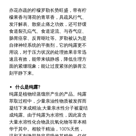
亦花亦蔬的柠檬罗勒长势旺盛，带有柠
檬果香与薄荷的青草香，具疏风行气、
发汗解表、散瘀止痛之功效，还可舒缓
食道裂孔疝气、食道逆流、与吞气症、
肠胃痉挛、反胃呕吐等。罗勒被认为是
自律神经系统的平衡剂，它的纯露更不
用说，对于压力状况的处理效果非常迅
速且有效，能带来镇静感，降低生理方
面的紧绷现象；能让过度紧张的肠胃立
刻平静下来。
什么是纯露?
纯露是植物经蒸馏所产生的产品。纯露
萃取过程中，少量亲油性物质被发挥而
凝结下来成精油;大量亲水性分子被凝结
成纯露。由于纯露为水溶性，因此富含
大量水溶性化合物及抗氧化物等草本精
华于其中。相较干精油，100%天然，
温和不刺激肌肤容易吸收其精华，任何